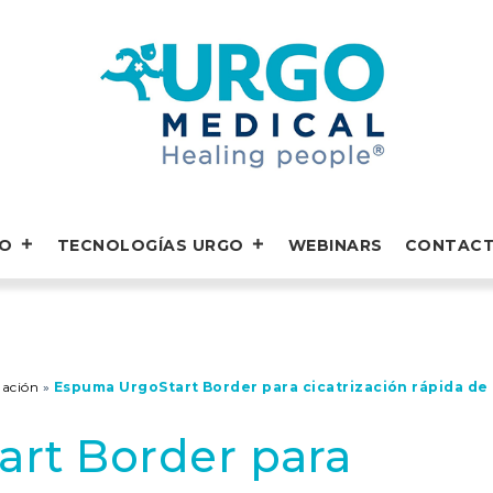
GO
TECNOLOGÍAS URGO
WEBINARS
CONTAC
mación
»
Espuma UrgoStart Border para cicatrización rápida de
rt Border para