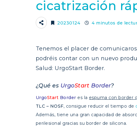
cicatrización rá
20230124
4 minutos de lectu
Tenemos el placer de comunicaros q
podréis contar con un nuevo produ
Salud: UrgoStart Border.
¿Qué es
Urgo
Start
Border
?
Urgo
Start
Border
es la
espuma con border 
TLC – NOSF,
consigue reducir el tiempo de
Además, tiene una gran capacidad de absorc
perilesional gracias su border de silicona.