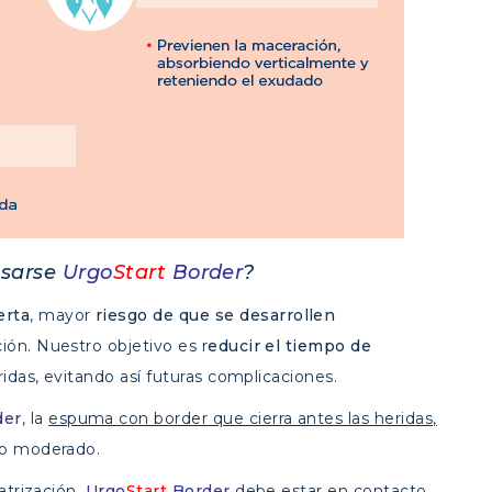
usarse
Urgo
Start
Border
?
erta
, mayor
riesgo de que se desarrollen
ión. Nuestro objetivo es r
educir el tiempo de
ridas, evitando así futuras complicaciones.
der
, la
espuma con border
que cierra antes las heridas,
do moderado.
atrización,
Urgo
Start
Border
debe estar en contacto