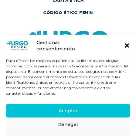
CARTA ÉTICA
CÓDIGO ÉTICO FENIN
Gestionar
consentimiento
Para ofrecer las mejores experiencias, utilizamos tecnologías
como las cookies para almacenar y/o acceder a la información del
dispositivo. El consentimiento de estas tecnologías nos permitirá
procesar datos como el comportamiento de navegación o las
identificaciones únicas en este sitio. No consentir o retirar el
consentimiento, puede afectar negativamente a ciertas
características y funciones.
Laboratorios URGO - Diagonal - 640, 2ª
Aceptar
Planta 2ºB Edif. Alta Diagonal - 08017
Denegar
Barcelona