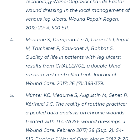
Technology-Nano-OligoSaccharide Factor
wound dressing in the local management of
venous leg ulcers. Wound Repair Regen.
2012; 20: 4, 500-511.
Meaume S, Dompmartin A, Lazareth I, Sigal
M, Truchetet F, Sauvadet A, Bohbot S.
Quality of life in patients with leg ulcers:
results from CHALLENGE, a double-blind
randomized controlled trial. Journal of
Wound Care. 2017; 26 (7): 368-379.
Münter KC, Meaume S, Augustin M, Senet P,
Kérihuel J.C. The reality of routine practice:
a pooled data analysis on chronic wounds
treated with TLC-NOSF wound dressings. J
Wound Care. Febrero 2017; 26 (Sup. 2): S4-
S15. Erratas: J Wound Care. Marzo 2017 2; 26