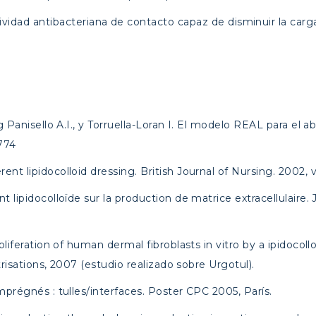
ividad antibacteriana de contacto capaz de disminuir la carga
g Panisello A.I., y Torruella-Loran I. El modelo REAL para el a
774
t lipidocolloid dressing. British Journal of Nursing. 2002, vo
 lipidocolloïde sur la production de matrice extracellulaire. 
oliferation of human dermal fibroblasts in vitro by a ipidoco
trisations, 2007 (estudio realizado sobre Urgotul).
mprégnés : tulles/interfaces. Poster CPC 2005, París.