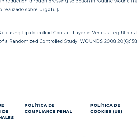
in reduction through dressing selection in routine wound m
o realizado sobre UrgoTul).
ver Releasing Lipido-colloid Contact Layer in Venous Leg Ulc
s of a Randomized Controlled Study. WOUNDS 2008;20(6):15
DE
POLÍTICA DE
POLÍTICA DE
 DE
COMPLIANCE PENAL
COOKIES (UE)
NALES