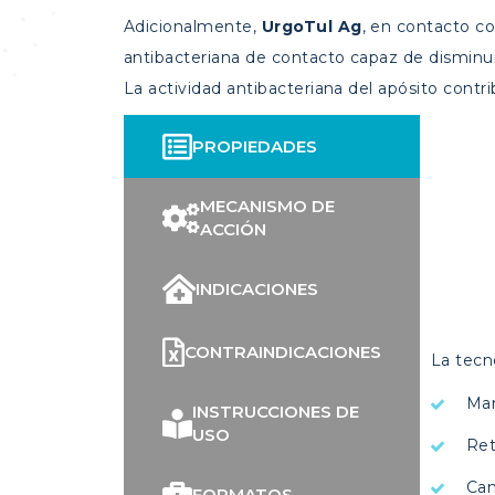
Adicionalmente,
Urgo
Tul
Ag
, en contacto co
antibacteriana de contacto capaz de disminuir 
La actividad antibacteriana del apósito contr
PROPIEDADES
MECANISMO DE
ACCIÓN
INDICACIONES
CONTRAINDICACIONES
La tecn
Man
INSTRUCCIONES DE
USO
Ret
Cam
FORMATOS