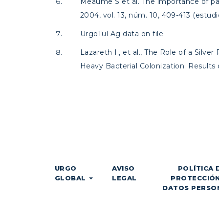
Meaume S et al. The importance of pa
2004, vol. 13, núm. 10, 409-413 (estudi
UrgoTul Ag data on file
Lazareth I., et al., The Role of a Sil
Heavy Bacterial Colonization: Result
URGO
AVISO
POLÍTICA 
GLOBAL
LEGAL
PROTECCIÓN
DATOS PERSO