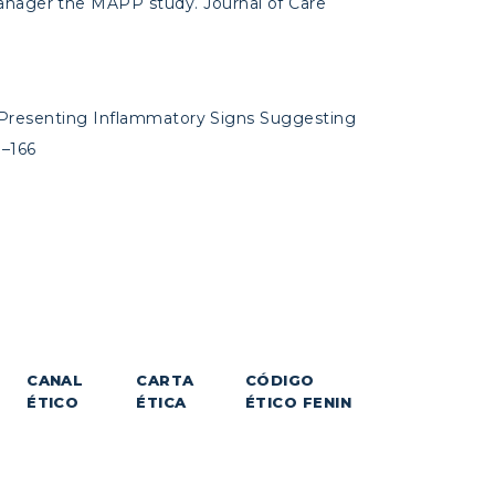
anager the MAPP study. Journal of Care
ers Presenting Inflammatory Signs Suggesting
8–166
CANAL
CARTA
CÓDIGO
ÉTICO
ÉTICA
ÉTICO FENIN