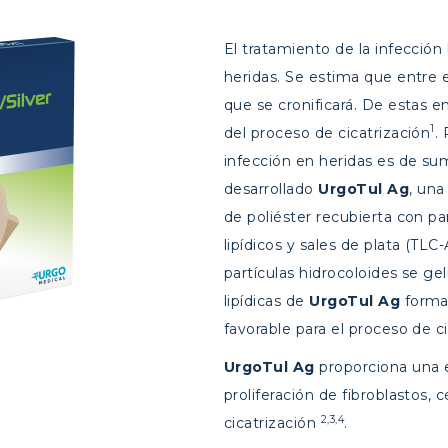
El tratamiento de la infección
heridas. Se estima que entre el
que se cronificará. De estas en
1
del proceso de cicatrización
.
infección en heridas es de su
desarrollado
Urgo
Tul
Ag
, una
de poliéster recubierta con p
lipídicos y sales de plata (TLC
partículas hidrocoloides se gel
lipídicas de
UrgoTul Ag
forma
favorable para el proceso de c
UrgoTul Ag
proporciona una e
proliferación de fibroblastos, 
2,3,4
cicatrización
.