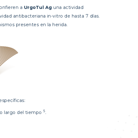
confieren a
Urgo
Tul
Ag
una actividad
idad antibacteriana in-vitro de hasta 7 días.
nismos presentes en la herida.
specíficas:
5
lo largo del tiempo
.