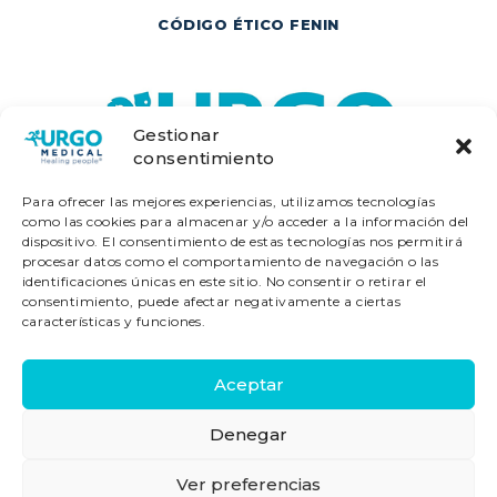
CÓDIGO ÉTICO FENIN
Gestionar
consentimiento
Para ofrecer las mejores experiencias, utilizamos tecnologías
como las cookies para almacenar y/o acceder a la información del
dispositivo. El consentimiento de estas tecnologías nos permitirá
procesar datos como el comportamiento de navegación o las
identificaciones únicas en este sitio. No consentir o retirar el
consentimiento, puede afectar negativamente a ciertas
características y funciones.
Laboratorios URGO - Diagonal - 640, 2ª
Aceptar
Planta 2ºB Edif. Alta Diagonal - 08017
Denegar
Barcelona
Ver preferencias