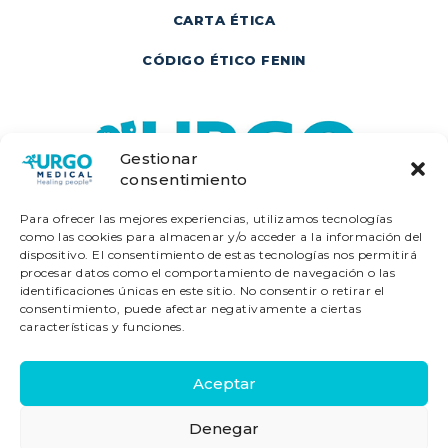
CARTA ÉTICA
CÓDIGO ÉTICO FENIN
Gestionar
consentimiento
Para ofrecer las mejores experiencias, utilizamos tecnologías
como las cookies para almacenar y/o acceder a la información del
dispositivo. El consentimiento de estas tecnologías nos permitirá
procesar datos como el comportamiento de navegación o las
identificaciones únicas en este sitio. No consentir o retirar el
consentimiento, puede afectar negativamente a ciertas
características y funciones.
Laboratorios URGO - Diagonal - 640, 2ª
Aceptar
Planta 2ºB Edif. Alta Diagonal - 08017
Denegar
Barcelona