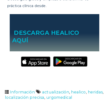
práctica clínica desde.
DESCARGA HEALICO
AQUÍ
Información
actualización
,
healico
,
heridas
,
localización precisa
,
urgomedical